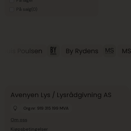
På lager
På salg
(0)
Avenyen Lys / Lysrådgivning AS
Org.nr: 919 315 199 MVA
Om oss
Kjøpsbetingelser