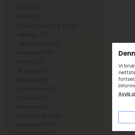
FLOS
(0)
Gubi AS
(0)
Hadeland Belysning AS
(0)
Hallbergs
(0)
Halo Design AS
(0)
Denn
Herstal Light
(0)
Hubsch
(0)
Vi bru
Ifø Electric
(0)
nettste
fortse
LEDvance
(0)
inform
Louis Poulsen
(0)
Avvis a
Lysimport
(0)
Megaman
(0)
MS Belysning AS
(0)
Nordesign AS
(0)
Nordlux AS
(0)