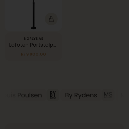
NORLYS AS
Lofoten Portstolpe Dobbel
kr
9 900,00