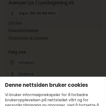
Avenyen Lys / Lysrådgivning AS
Org.nr: 919 315 199 MVA
Om oss
Kjøpsbetingelser
Personvern & Cookies
Følg oss
Instagram
Facebook
Denne nettsiden bruker cookies
Google-vurdering
5
Vi bruker informasjonskapsler for å forbedre
brukeropplevelsen på nettstedet vårt og for
personlig tilpasning av annonser. Ved å fortsette å