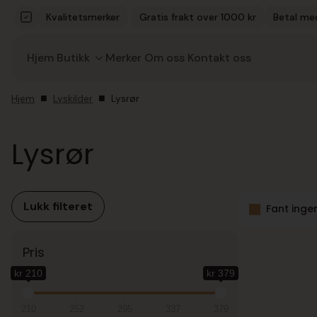
Kvalitetsmerker
Gratis frakt over 1000 kr
Betal me
Hjem
Butikk
Merker
Om oss
Kontakt oss
Hjem
Lyskilder
Lysrør
Lysrør
Lukk filteret
Fant inge
Pris
kr 210
kr 379
210
252
295
337
379