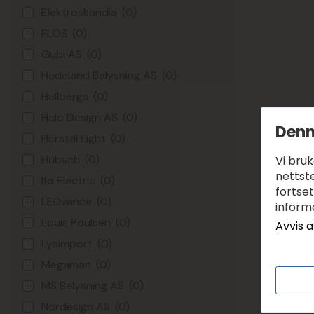
Elektroskandia
(0)
FLOS
(0)
Gubi AS
(0)
Hadeland Belysning AS
(0)
Hallbergs
(0)
Halo Design AS
(0)
Denn
Herstal Light
(0)
Hubsch
(0)
Vi bru
nettste
Ifø Electric
(0)
fortse
LEDvance
(0)
inform
Louis Poulsen
(0)
Avvis a
Lysimport
(0)
Megaman
(0)
MS Belysning AS
(0)
Nordesign AS
(0)