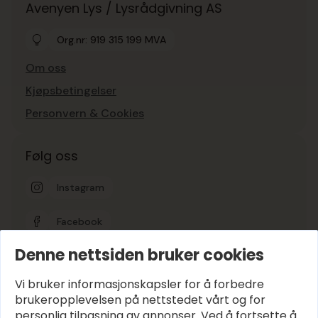
Avenyen Lys / Lysrådgivning AS
Org.nr: 919 315 199 MVA
Om oss
Kjøpsbetingelser
Personvern & Cookies
Følg oss
Instagram
Facebook
Denne nettsiden bruker cookies
Google-vurdering
5
Vi bruker informasjonskapsler for å forbedre
brukeropplevelsen på nettstedet vårt og for
personlig tilpasning av annonser. Ved å fortsette å