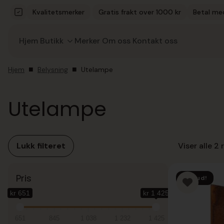
Kvalitetsmerker
Gratis frakt over 1000 kr
Betal me
Hjem
Butikk
Merker
Om oss
Kontakt oss
Hjem
Belysning
Utelampe
Utelampe
Lukk filteret
Viser alle 2 
Pris
Tilbud!
kr 651
kr 1 425
651
845
1 038
1 232
1 425