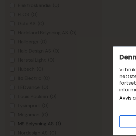
Elektroskandia
(0)
FLOS
(0)
Gubi AS
(0)
Hadeland Belysning AS
(0)
Hallbergs
(0)
Halo Design AS
(0)
Denn
Herstal Light
(0)
Hubsch
(0)
Vi bru
nettste
Ifø Electric
(0)
fortse
LEDvance
(0)
inform
Louis Poulsen
(0)
Avvis a
Lysimport
(0)
Megaman
(0)
MS Belysning AS
(1)
Nordesign AS
(0)