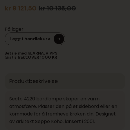
kr
9 121,50
kr
10 135,00
Opprinnelig
Nåværende
pris
pris
var:
er:
På lager
kr 10
kr 9
135,00.
121,50.
Legg i handlekurv
Betale med:
KLARNA, VIPPS
Gratis frakt:
OVER 1000 KR
Produktbeskrivelse
Secto 4220 bordlampe skaper en varm
atmosfære. Plasser den på et sidebord eller en
kommode for å fremheve kroken din. Designet
av arkitekt Seppo Koho, lansert i 2001.