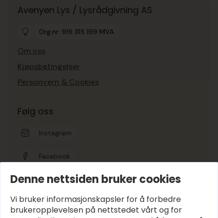
Avenyen Lys / Lysrådgivning AS
Org.nr: 919 315 199 MVA
Om oss
Kjøpsbetingelser
Personvern & Cookies
Følg oss
Instagram
Facebook
Denne nettsiden bruker cookies
Google-vurdering
5
Vi bruker informasjonskapsler for å forbedre
brukeropplevelsen på nettstedet vårt og for