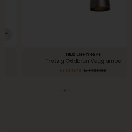
BELID LIGHTING AB
Trotsig Oxidbrun Vegglampe
kr
1 341,75
kr
1 789,00
Opprinnelig
Nåværende
pris
pris
var:
er:
kr 1
kr 1
789,00.
341,75.