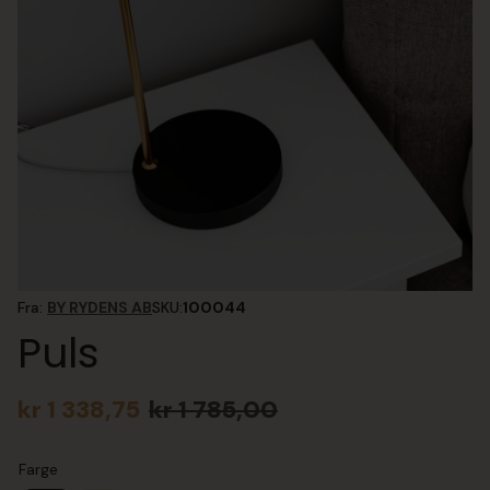
Fra:
BY RYDENS AB
SKU:
100044
Puls
kr
1 338,75
kr
1 785,00
Opprinnelig
Nåværende
pris
pris
var:
er:
Farge