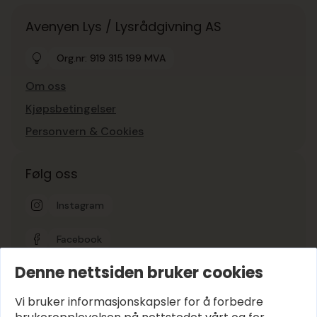
Avenyen Lys / Lysrådgivning AS
Org.nr: 919 315 199 MVA
Om oss
Kjøpsbetingelser
Personvern & Cookies
Følg oss
Instagram
Facebook
Denne nettsiden bruker cookies
Google-vurdering
5
Vi bruker informasjonskapsler for å forbedre