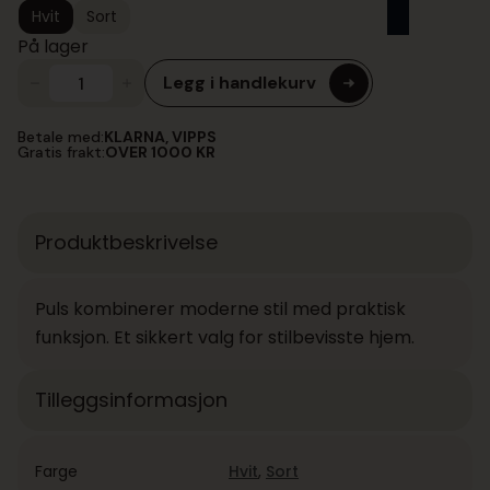
kr 1
kr 1
Hvit
Sort
785,00.
338,75.
På lager
Legg i handlekurv
Puls
antall
Betale med:
KLARNA, VIPPS
Gratis frakt:
OVER 1000 KR
Produktbeskrivelse
Puls kombinerer moderne stil med praktisk
funksjon. Et sikkert valg for stilbevisste hjem.
Tilleggsinformasjon
Farge
Hvit
,
Sort