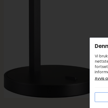
Denn
Vi bru
nettste
fortse
inform
Avvis a