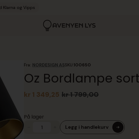
d Klarna og Vipps
Fra:
NORDESIGN AS
SKU:
100650
Oz Bordlampe sor
kr
1 349,25
kr
1 799,00
Opprinnelig
Nåværende
pris
pris
var:
er:
På lager
kr 1
kr 1
799,00.
349,25.
Legg i handlekurv
Oz
Bordlampe