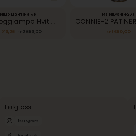
BELID LIGHTING AB
MS BELYSNING AS
Ledro vegglampe Hvit mDim
 919,25
kr
2 559,00
kr
1 650,00
Opprinnelig
Nåværende
pris
pris
var:
er:
kr 2
kr 1
559,00.
919,25.
Følg oss
Instagram
Facebook