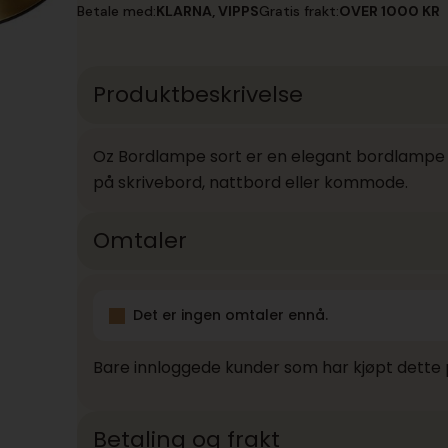
sort
Betale med:
KLARNA, VIPPS
Gratis frakt:
OVER 1000 KR
antall
Produktbeskrivelse
Oz Bordlampe sort er en elegant bordlampe 
på skrivebord, nattbord eller kommode.
Omtaler
Det er ingen omtaler ennå.
Bare innloggede kunder som har kjøpt dette 
Betaling og frakt