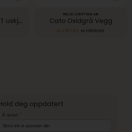
BELID LIGHTING AB
CONNIE-2 PATINERT uskjerm
Cato Oxidgrå Vegg
kr
1 417,50
kr
1 890,00
Opprinnelig
Nåværende
pris
pris
var:
er:
kr 1
kr 1
890,00.
417,50.
Hold deg oppdatert
E-post
*