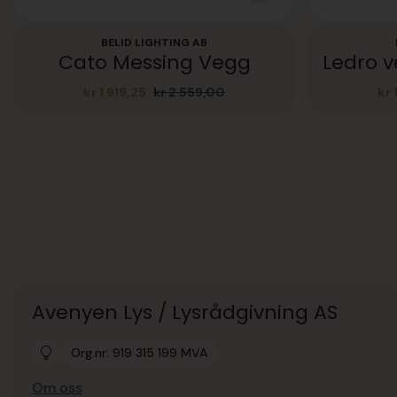
BELID LIGHTING AB
Cato Messing Vegg
kr
1 919,25
kr
2 559,00
kr
1
Opprinnelig
Nåværende
pris
pris
var:
er:
kr 2
kr 1
559,00.
919,25.
Avenyen Lys / Lysrådgivning AS
Org.nr: 919 315 199 MVA
Om oss