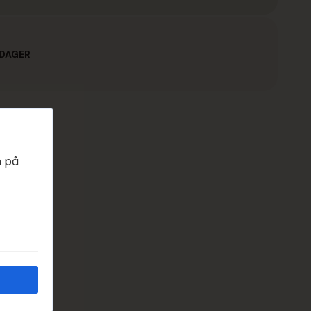
EDAGER
n på