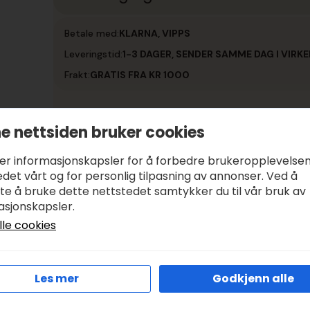
Betale med:
KLARNA, VIPPS
Leveringstid:
1-3 DAGER, SENDER SAMME DAG I VIRK
Frakt:
GRATIS FRA KR 1000
e nettsiden bruker cookies
ker informasjonskapsler for å forbedre brukeropplevelse
det vårt og for personlig tilpasning av annonser. Ved å
tte å bruke dette nettstedet samtykker du til vår bruk av
asjonskapsler.
lle cookies
Les mer
Godkjenn alle