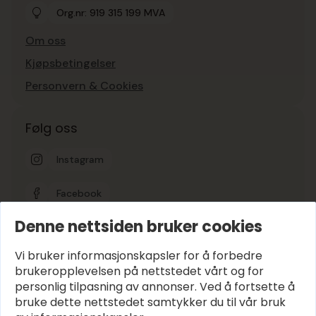
Org.nr: 919 315 199 MVA
Om oss
Kjøpsbetingelser
Personvern & Cookies
Følg oss
Instagram
Facebook
Denne nettsiden bruker cookies
Google-vurdering
5
Vi bruker informasjonskapsler for å forbedre
brukeropplevelsen på nettstedet vårt og for
personlig tilpasning av annonser. Ved å fortsette å
Hold deg oppdatert
bruke dette nettstedet samtykker du til vår bruk
E-post
*