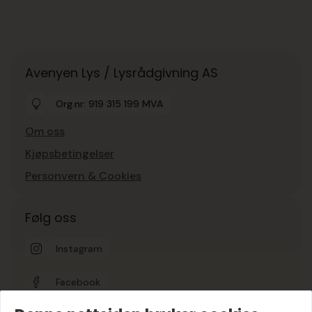
Avenyen Lys / Lysrådgivning AS
Org.nr: 919 315 199 MVA
Om oss
Kjøpsbetingelser
Personvern & Cookies
Følg oss
Instagram
Facebook