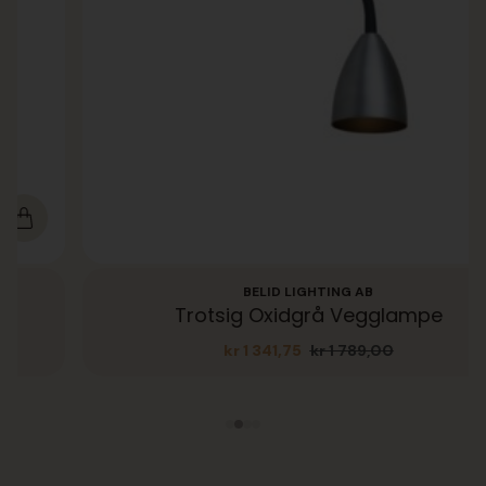
BELID LIGHTING AB
Trotsig Oxidgrå Vegglampe
kr
1 341,75
kr
1 789,00
Opprinnelig
Nåværende
pris
pris
var:
er:
kr 1
kr 1
789,00.
341,75.