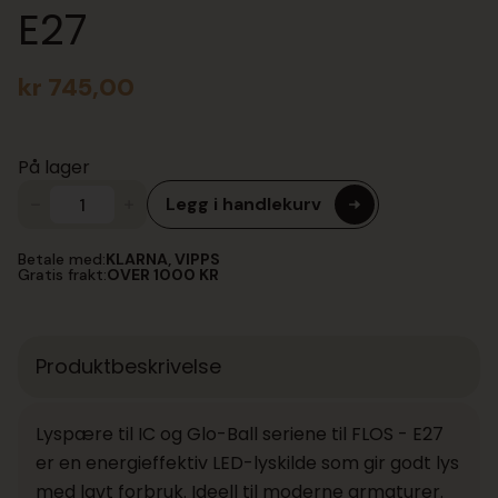
E27
kr
745,00
På lager
Legg i handlekurv
Lyspære
til
IC
Betale med:
KLARNA, VIPPS
og
Gratis frakt:
OVER 1000 KR
Glo-
Ball
seriene
til
FLOS
Produktbeskrivelse
-
E27
antall
Lyspære til IC og Glo-Ball seriene til FLOS - E27
er en energieffektiv LED-lyskilde som gir godt lys
med lavt forbruk. Ideell til moderne armaturer.