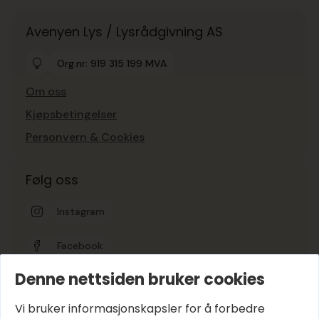
Avenyen Lys / Lysrådgivning AS
Org.nr: 919 315 199 MVA
Om oss
Kjøpsbetingelser
Personvern & Cookies
Følg oss
Instagram
Facebook
Denne nettsiden bruker cookies
Google-vurdering
5
Vi bruker informasjonskapsler for å forbedre