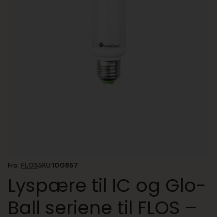
Fra:
FLOS
SKU:
100857
Lyspære til IC og Glo-
Ball seriene til FLOS –