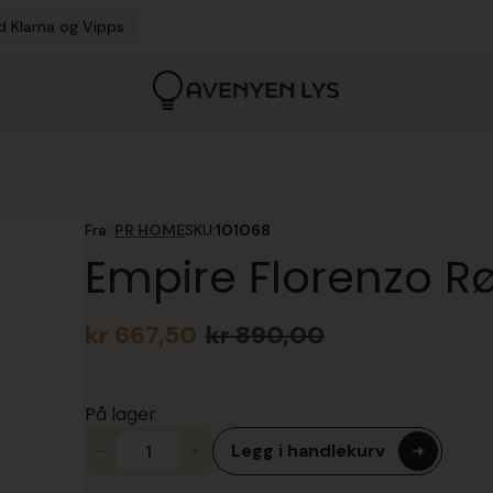
d Klarna og Vipps
Fra:
PR HOME
SKU:
101068
Empire Florenzo R
kr
667,50
kr
890,00
Opprinnelig
Nåværende
pris
pris
var:
er:
På lager
kr 890,00.
kr 667,50.
Legg i handlekurv
Empire
Florenzo