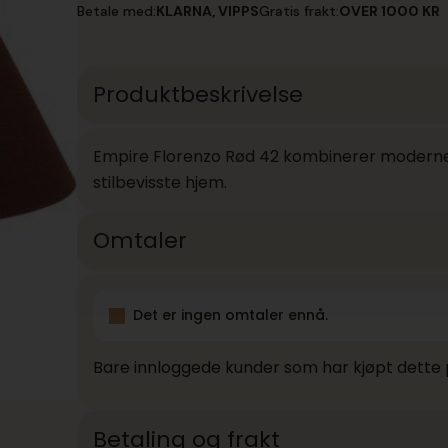
Rød
Betale med:
KLARNA, VIPPS
Gratis frakt:
OVER 1000 KR
42
antall
Produktbeskrivelse
Empire Florenzo Rød 42 kombinerer moderne st
stilbevisste hjem.
Omtaler
Det er ingen omtaler ennå.
Bare innloggede kunder som har kjøpt dette 
Betaling og frakt