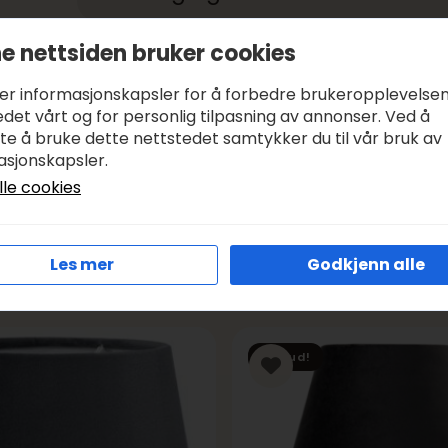
e nettsiden bruker cookies
Betale med:
KLARNA, VIPPS
Leveringstid:
1-3 DAGER, SENDER SAMME DAG I VIRK
ker informasjonskapsler for å forbedre brukeropplevelse
Frakt:
GRATIS FRA KR 1000
det vårt og for personlig tilpasning av annonser. Ved å
tte å bruke dette nettstedet samtykker du til vår bruk av
asjonskapsler.
lle cookies
Les mer
Godkjenn alle
Tilbud!