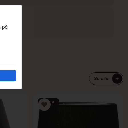
EDAGER
n på
Se alle
Tilbud!