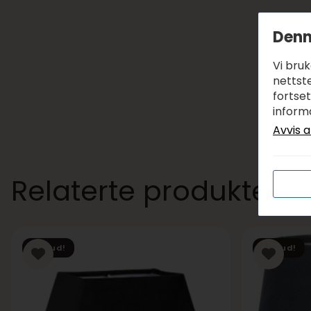
Denn
Vi bru
nettste
fortse
inform
Avvis a
Relaterte produkter
Tilbud!
Tilbud!